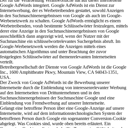
Der für die Verarbeitung Verantwortliche hat auf dieser Internetseite
Google AdWords integriert. Google AdWords ist ein Dienst zur
Internetwerbung, der es Werbetreibenden gestattet, sowohl Anzeigen
in den Suchmaschinenergebnissen von Google als auch im Google-
Werbenetzwerk zu schalten. Google AdWords ermöglicht es einem
Werbetreibenden, vorab bestimmte Schlüsselwörter festzulegen, mittels
derer eine Anzeige in den Suchmaschinenergebnissen von Google
ausschließlich dann angezeigt wird, wenn der Nutzer mit der
Suchmaschine ein schlüsselwortrelevantes Suchergebnis abruft. Im
Google-Werbenetzwerk werden die Anzeigen mittels eines
automatischen Algorithmus und unter Beachtung der zuvor
festgelegten Schlüsselwörter auf themenrelevanten Internetseiten
verteilt.
Betreibergesellschaft der Dienste von Google AdWords ist die Google
Inc., 1600 Amphitheatre Pkwy, Mountain View, CA 94043-1351,
USA.
Der Zweck von Google AdWords ist die Bewerbung unserer
Internetseite durch die Einblendung von interessenrelevanter Werbung
auf den Internetseiten von Drittunternehmen und in den
Suchmaschinenergebnissen der Suchmaschine Google und eine
Einblendung von Fremdwerbung auf unserer Internetseite.
Gelangt eine betroffene Person über eine Google-Anzeige auf unsere
Internetseite, wird auf dem informationstechnologischen System der
betroffenen Person durch Google ein sogenannter Conversion-Cookie
abgelegt. Was Cookies sind, wurde oben bereits erläutert. Ein