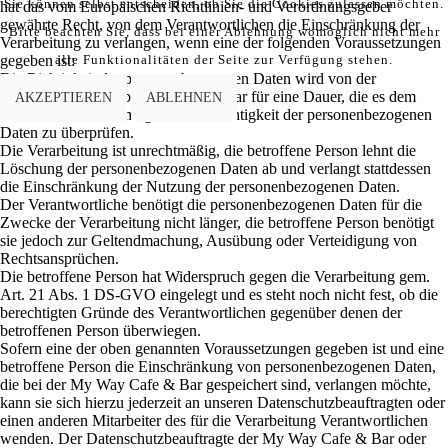
Sie können selbst entscheiden, ob Sie die Cookies zulassen möchten.
hat das vom Europäischen Richtlinien- und Verordnungsgeber
gewährte Recht, von dem Verantwortlichen die Einschränkung der
Bitte beachten Sie, dass bei einer Ablehnung womöglich nicht mehr
Verarbeitung zu verlangen, wenn eine der folgenden Voraussetzungen
gegeben ist:
alle Funktionalitäten der Seite zur Verfügung stehen.
Die Richtigkeit der personenbezogenen Daten wird von der
betroffenen Person bestritten, und zwar für eine Dauer, die es dem
AKZEPTIEREN
ABLEHNEN
Verantwortlichen ermöglicht, die Richtigkeit der personenbezogenen
Daten zu überprüfen.
Die Verarbeitung ist unrechtmäßig, die betroffene Person lehnt die
Löschung der personenbezogenen Daten ab und verlangt stattdessen
die Einschränkung der Nutzung der personenbezogenen Daten.
Der Verantwortliche benötigt die personenbezogenen Daten für die
Zwecke der Verarbeitung nicht länger, die betroffene Person benötigt
sie jedoch zur Geltendmachung, Ausübung oder Verteidigung von
Rechtsansprüchen.
Die betroffene Person hat Widerspruch gegen die Verarbeitung gem.
Art. 21 Abs. 1 DS-GVO eingelegt und es steht noch nicht fest, ob die
berechtigten Gründe des Verantwortlichen gegenüber denen der
betroffenen Person überwiegen.
Sofern eine der oben genannten Voraussetzungen gegeben ist und eine
betroffene Person die Einschränkung von personenbezogenen Daten,
die bei der My Way Cafe & Bar gespeichert sind, verlangen möchte,
kann sie sich hierzu jederzeit an unseren Datenschutzbeauftragten oder
einen anderen Mitarbeiter des für die Verarbeitung Verantwortlichen
wenden. Der Datenschutzbeauftragte der My Way Cafe & Bar oder