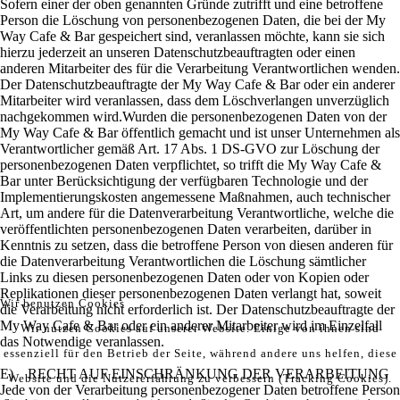
Sofern einer der oben genannten Gründe zutrifft und eine betroffene
Person die Löschung von personenbezogenen Daten, die bei der My
Way Cafe & Bar gespeichert sind, veranlassen möchte, kann sie sich
hierzu jederzeit an unseren Datenschutzbeauftragten oder einen
anderen Mitarbeiter des für die Verarbeitung Verantwortlichen wenden.
Der Datenschutzbeauftragte der My Way Cafe & Bar oder ein anderer
Mitarbeiter wird veranlassen, dass dem Löschverlangen unverzüglich
nachgekommen wird.Wurden die personenbezogenen Daten von der
My Way Cafe & Bar öffentlich gemacht und ist unser Unternehmen als
Verantwortlicher gemäß Art. 17 Abs. 1 DS-GVO zur Löschung der
personenbezogenen Daten verpflichtet, so trifft die My Way Cafe &
Bar unter Berücksichtigung der verfügbaren Technologie und der
Implementierungskosten angemessene Maßnahmen, auch technischer
Art, um andere für die Datenverarbeitung Verantwortliche, welche die
veröffentlichten personenbezogenen Daten verarbeiten, darüber in
Kenntnis zu setzen, dass die betroffene Person von diesen anderen für
die Datenverarbeitung Verantwortlichen die Löschung sämtlicher
Links zu diesen personenbezogenen Daten oder von Kopien oder
Replikationen dieser personenbezogenen Daten verlangt hat, soweit
Wir benutzen Cookies
die Verarbeitung nicht erforderlich ist. Der Datenschutzbeauftragte der
My Way Cafe & Bar oder ein anderer Mitarbeiter wird im Einzelfall
Wir nutzen Cookies auf unserer Website. Einige von ihnen sind
das Notwendige veranlassen.
essenziell für den Betrieb der Seite, während andere uns helfen, diese
E) RECHT AUF EINSCHRÄNKUNG DER VERARBEITUNG
Website und die Nutzererfahrung zu verbessern (Tracking Cookies).
Jede von der Verarbeitung personenbezogener Daten betroffene Person