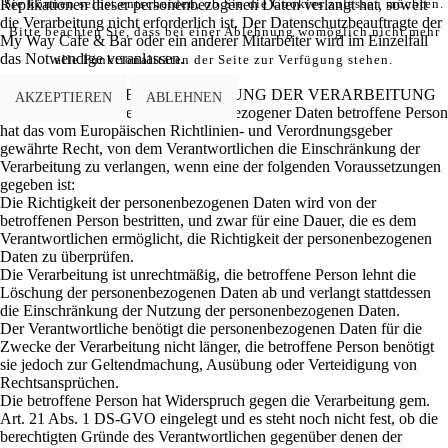
Replikationen dieser personenbezogenen Daten verlangt hat, soweit
Sie können selbst entscheiden, ob Sie die Cookies zulassen möchten.
die Verarbeitung nicht erforderlich ist. Der Datenschutzbeauftragte der
Bitte beachten Sie, dass bei einer Ablehnung womöglich nicht mehr
My Way Cafe & Bar oder ein anderer Mitarbeiter wird im Einzelfall
das Notwendige veranlassen.
alle Funktionalitäten der Seite zur Verfügung stehen.
E) RECHT AUF EINSCHRÄNKUNG DER VERARBEITUNG
AKZEPTIEREN
ABLEHNEN
Jede von der Verarbeitung personenbezogener Daten betroffene Person
hat das vom Europäischen Richtlinien- und Verordnungsgeber
gewährte Recht, von dem Verantwortlichen die Einschränkung der
Verarbeitung zu verlangen, wenn eine der folgenden Voraussetzungen
gegeben ist:
Die Richtigkeit der personenbezogenen Daten wird von der
betroffenen Person bestritten, und zwar für eine Dauer, die es dem
Verantwortlichen ermöglicht, die Richtigkeit der personenbezogenen
Daten zu überprüfen.
Die Verarbeitung ist unrechtmäßig, die betroffene Person lehnt die
Löschung der personenbezogenen Daten ab und verlangt stattdessen
die Einschränkung der Nutzung der personenbezogenen Daten.
Der Verantwortliche benötigt die personenbezogenen Daten für die
Zwecke der Verarbeitung nicht länger, die betroffene Person benötigt
sie jedoch zur Geltendmachung, Ausübung oder Verteidigung von
Rechtsansprüchen.
Die betroffene Person hat Widerspruch gegen die Verarbeitung gem.
Art. 21 Abs. 1 DS-GVO eingelegt und es steht noch nicht fest, ob die
berechtigten Gründe des Verantwortlichen gegenüber denen der