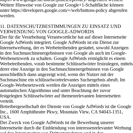
Weitere Hinweise von Google zur Google+1-Schaltfläche können
unter https://developers.google.com/+/web/buttons-policy abgerufen
werden.
11. DATENSCHUTZBESTIMMUNGEN ZU EINSATZ UND
VERWENDUNG VON GOOGLE-ADWORDS
Der für die Verarbeitung Verantwortliche hat auf dieser Internetseite
Google AdWords integriert. Google AdWords ist ein Dienst zur
Internetwerbung, der es Werbetreibenden gestattet, sowohl Anzeigen
in den Suchmaschinenergebnissen von Google als auch im Google-
Werbenetzwerk zu schalten. Google AdWords ermöglicht es einem
Werbetreibenden, vorab bestimmte Schlüsselwörter festzulegen, mittels
derer eine Anzeige in den Suchmaschinenergebnissen von Google
ausschließlich dann angezeigt wird, wenn der Nutzer mit der
Suchmaschine ein schlüsselwortrelevantes Suchergebnis abruft. Im
Google-Werbenetzwerk werden die Anzeigen mittels eines
automatischen Algorithmus und unter Beachtung der zuvor
festgelegten Schlüsselwörter auf themenrelevanten Internetseiten
verteilt.
Betreibergesellschaft der Dienste von Google AdWords ist die Google
Inc., 1600 Amphitheatre Pkwy, Mountain View, CA 94043-1351,
USA.
Der Zweck von Google AdWords ist die Bewerbung unserer
Internetseite durch die Einblendung von interessenrelevanter Werbung