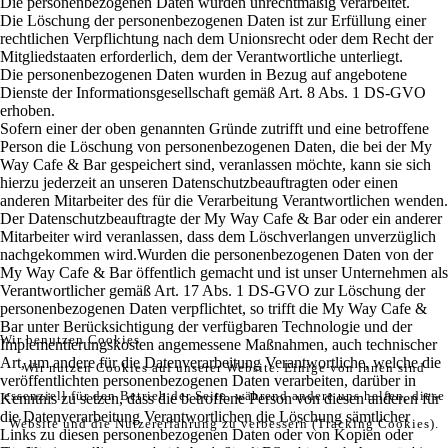
Die personenbezogenen Daten wurden unrechtmäßig verarbeitet.
Die Löschung der personenbezogenen Daten ist zur Erfüllung einer
rechtlichen Verpflichtung nach dem Unionsrecht oder dem Recht der
Mitgliedstaaten erforderlich, dem der Verantwortliche unterliegt.
Die personenbezogenen Daten wurden in Bezug auf angebotene
Dienste der Informationsgesellschaft gemäß Art. 8 Abs. 1 DS-GVO
erhoben.
Sofern einer der oben genannten Gründe zutrifft und eine betroffene
Person die Löschung von personenbezogenen Daten, die bei der My
Way Cafe & Bar gespeichert sind, veranlassen möchte, kann sie sich
hierzu jederzeit an unseren Datenschutzbeauftragten oder einen
anderen Mitarbeiter des für die Verarbeitung Verantwortlichen wenden.
Der Datenschutzbeauftragte der My Way Cafe & Bar oder ein anderer
Mitarbeiter wird veranlassen, dass dem Löschverlangen unverzüglich
nachgekommen wird.Wurden die personenbezogenen Daten von der
My Way Cafe & Bar öffentlich gemacht und ist unser Unternehmen als
Verantwortlicher gemäß Art. 17 Abs. 1 DS-GVO zur Löschung der
personenbezogenen Daten verpflichtet, so trifft die My Way Cafe &
Bar unter Berücksichtigung der verfügbaren Technologie und der
Wir benutzen Cookies
Implementierungskosten angemessene Maßnahmen, auch technischer
Art, um andere für die Datenverarbeitung Verantwortliche, welche die
Wir nutzen Cookies auf unserer Website. Einige von ihnen sind
veröffentlichten personenbezogenen Daten verarbeiten, darüber in
essenziell für den Betrieb der Seite, während andere uns helfen, diese
Kenntnis zu setzen, dass die betroffene Person von diesen anderen für
die Datenverarbeitung Verantwortlichen die Löschung sämtlicher
Website und die Nutzererfahrung zu verbessern (Tracking Cookies).
Links zu diesen personenbezogenen Daten oder von Kopien oder