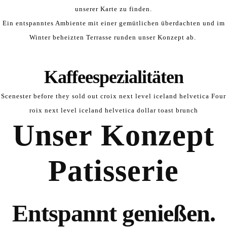
unserer Karte zu finden.
Ein entspanntes Ambiente mit einer gemütlichen überdachten und im
Winter beheizten Terrasse runden unser Konzept ab.
Kaffeespezialitäten
Scenester before they sold out croix next level iceland helvetica Four
roix next level iceland helvetica dollar toast brunch
Unser Konzept
Pa
Patisserie
Entspannt genießen.